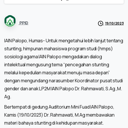
PPID
19/10/2023
IAIN Palopo, Humas- Untuk mengetahui lebih lanjut tentang
stunting, himpunan mahasiswa program studi (hmps)
sosiologi agama IAIN Palopo mengadakan dialog
intelektual mengusung tema “pencegahan stunting
melalui kepedulian masyarakat menuju masa depan”
dengan mengundang narasumber Koordinator pusat studi
gender dan anak LP2M IAIN Palopo Dr. Rahmawati, S.Ag.,M.
Ag.
Bertempat di gedung Auditorium Mini Fuad IAIN Palopo,
Kamis (19/10/2023) Dr. Rahmawati, M.Ag membawakan
materi bahaya stunting di kehidupan masyarakat.