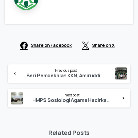
Share on Facebook
Share on X
Continue
Previous post
Reading
Beri Pembekalan KKN, Amiruddin Kuba: Mahasiswa Punya Peran Wujudkan Moderasi Beragama
Next post
HMPS Sosiologi Agama Hadirkan 3 Narasumber Bahas Pencegahan Stunting
Related Posts