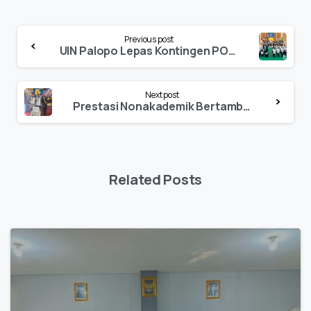
Continue
Previous post
Reading
UIN Palopo Lepas Kontingen POROS INTIM IV, Rektor Pesankan Sportivitas dan Kekompakan
Next post
Prestasi Nonakademik Bertambah, UIN Palopo Runner-up Taspen Palopo Fun Badminton Tournament 2026
Related Posts