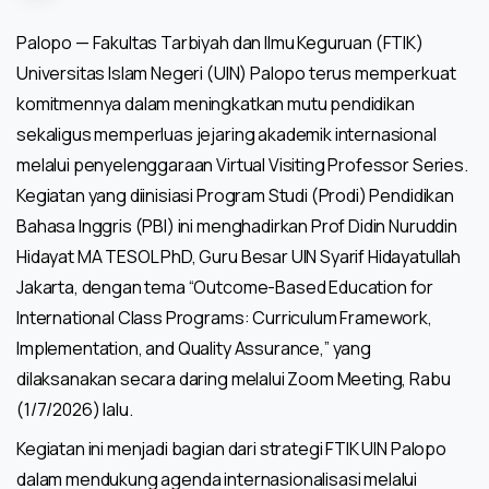
Palopo — Fakultas Tarbiyah dan Ilmu Keguruan (FTIK)
Universitas Islam Negeri (UIN) Palopo terus memperkuat
komitmennya dalam meningkatkan mutu pendidikan
sekaligus memperluas jejaring akademik internasional
melalui penyelenggaraan Virtual Visiting Professor Series.
Kegiatan yang diinisiasi Program Studi (Prodi) Pendidikan
Bahasa Inggris (PBI) ini menghadirkan Prof Didin Nuruddin
Hidayat MA TESOL PhD, Guru Besar UIN Syarif Hidayatullah
Jakarta, dengan tema “Outcome-Based Education for
International Class Programs: Curriculum Framework,
Implementation, and Quality Assurance,” yang
dilaksanakan secara daring melalui Zoom Meeting, Rabu
(1/7/2026) lalu.
Kegiatan ini menjadi bagian dari strategi FTIK UIN Palopo
dalam mendukung agenda internasionalisasi melalui