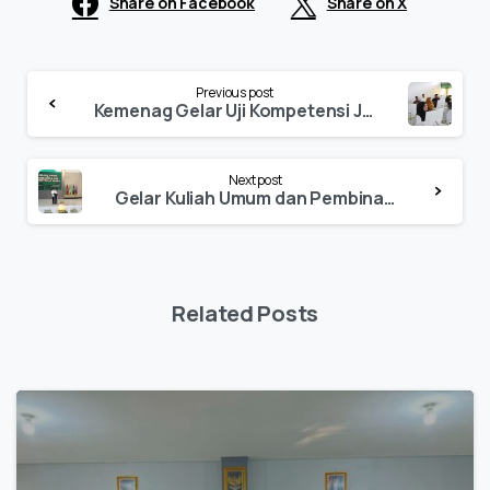
Share on Facebook
Share on X
Continue
Previous post
Reading
Kemenag Gelar Uji Kompetensi Jabatan Pelaksana pada 13 Pegawai IAIN Palopo
Next post
Gelar Kuliah Umum dan Pembinaan ASN, IAIN Palopo Hadirkan Dirjen Pendis dan Direktur Diktis Kemenag RI
Related Posts