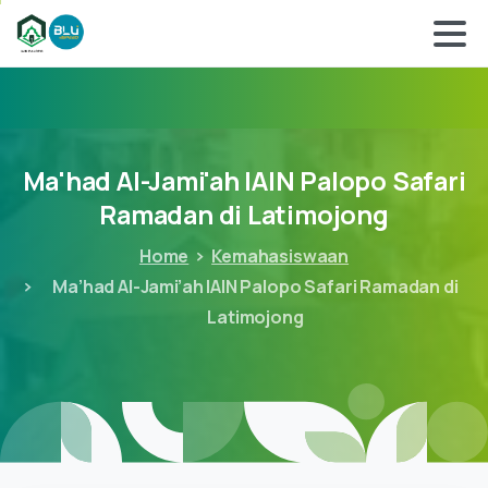
Ma'had
Al-Jami'ah
IAIN
Palopo
Safari
Ramadan
di
Latimojong
Home
Kemahasiswaan
Ma’had Al-Jami’ah IAIN Palopo Safari Ramadan di
Latimojong