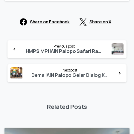
Share on Facebook
Share on X
Continue
Previous post
Reading
HMPS MPI IAIN Palopo Safari Ramadan di Luwu Utara
Next post
Dema IAIN Palopo Gelar Dialog Kebangsaan Hadirkan Kapolres Kota Palopo
Related Posts