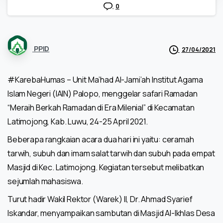
0
PPID
27/04/2021
#KarebaHumas – Unit Ma’had Al-Jami’ah Institut Agama
Islam Negeri (IAIN) Palopo, menggelar safari Ramadan
“Meraih Berkah Ramadan di Era Milenial” di Kecamatan
Latimojong, Kab. Luwu, 24-25 April 2021.
Beberapa rangkaian acara dua hari ini yaitu: ceramah
tarwih, subuh dan imam salat tarwih dan subuh pada empat
Masjid di Kec. Latimojong. Kegiatan tersebut melibatkan
sejumlah mahasiswa.
Turut hadir Wakil Rektor (Warek) II, Dr. Ahmad Syarief
Iskandar, menyampaikan sambutan di Masjid Al-Ikhlas Desa