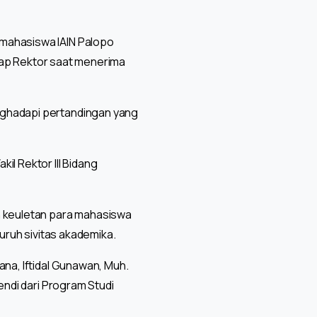
 mahasiswa IAIN Palopo
 ucap Rektor saat menerima
nghadapi pertandingan yang
il Rektor III Bidang
n keuletan para mahasiswa
luruh sivitas akademika.
ana, Iftidal Gunawan, Muh.
endi dari Program Studi