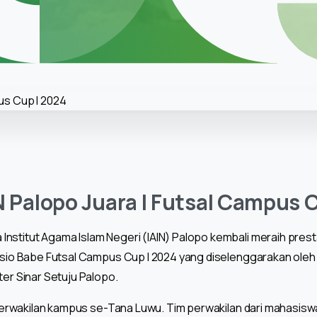
 Palopo Juara I Futsal Campus 
stitut Agama Islam Negeri (IAIN) Palopo kembali meraih prestas
hysio Babe Futsal Campus Cup I 2024 yang diselenggarakan ole
ter Sinar Setuju Palopo.
im perwakilan kampus se-Tana Luwu. Tim perwakilan dari mahasis