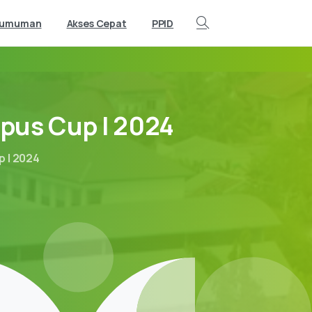
gumuman
Akses Cepat
PPID
Search
pus
Cup
I
2024
p I 2024