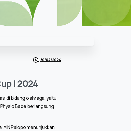
30/04/2024
Cup I 2024
i di bidang olahraga, yaitu
h Physio Babe berlangsung
wa IAIN Palopo menunjukkan