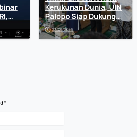
binar
Kerukunan Dunia, UIN
RI,
Palopo Siap Dukung
i
Penguatan Moderasi
03/08/2026
Beragama
d *