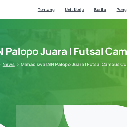
Tentang
Unit Kerja
Berita
Pen
N
Palopo
Juara
I
Futsal
Cam
News
Mahasiswa IAIN Palopo Juara I Futsal Campus Cu