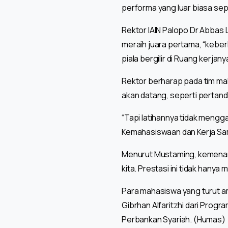
performa yang luar biasa sepa
Rektor IAIN Palopo Dr Abbas
meraih juara pertama, “keberh
piala bergilir di Ruang kerjany
Rektor berharap pada tim ma
akan datang, seperti pertand
“Tapi latihannya tidak mengg
Kemahasiswaan dan Kerja Sa
Menurut Mustaming, kemenanga
kita. Prestasi ini tidak hany
Para mahasiswa yang turut am
Gibrhan Alfaritzhi dari Progr
Perbankan Syariah. (Humas)