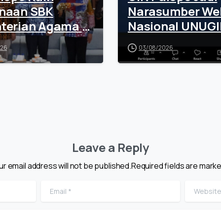
naan SBK
Narasumber We
terian Agama RI
Nasional UNUGI
i Rp100 Juta
Tekankan Sinerg
026
03/08/2026
Teknologi dan
Spiritualitas
Leave a Reply
ur email address will not be published.Required fields are marke
Email
*
Website