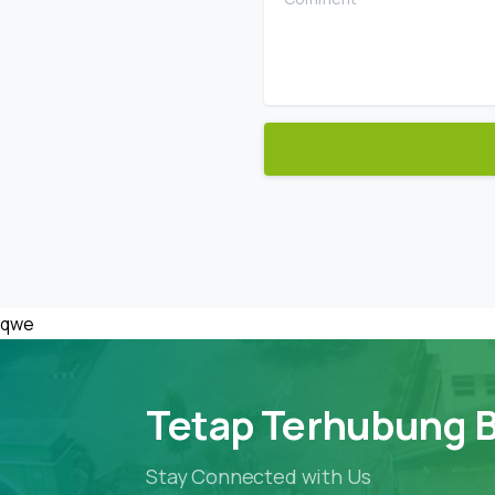
qwe
Tetap Terhubung 
Stay Connected with Us