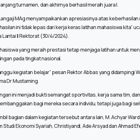
njang turnamen, dan akhirnya berhasil meraih juara I.
 Langaji MAg menyampaikankan apresiasinya atas keberhasilan
asilan ini tidak lepas dari kerja keras latihan mahasiswa kita”
a Lantai II Rektorat (30/4/2024).
hasiswa yang meraih prestasi tetap menjaga latihan untuk me
ingan pada tingkat nasional.
anggu kegiatan belajar” pesan Rektor Abbas yang didampingi Wak
ma Dr Mustaming.
n ini menjadi bukti semangat sportivitas, kerja sama tim, da
a membanggakan bagi mereka secara individu, tetapi juga bagi se
bil bagian dalam kegiatan tersebut antara lain, M. Achyar Ward
am Studi Ekonomi Syariah, Christiyandi, Ade Arsyad dan Ahmad Ef