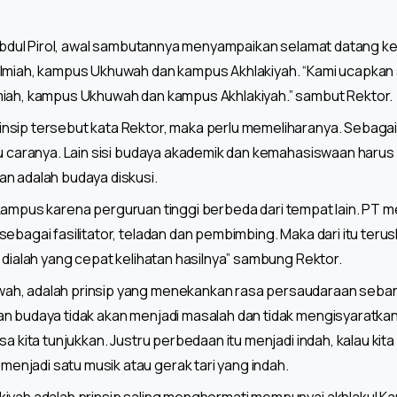
. Abdul Pirol, awal sambutannya menyampaikan selamat datang k
Ilmiah, kampus Ukhuwah dan kampus Akhlakiyah. “Kami ucapkan
miah, kampus Ukhuwah dan kampus Akhlakiyah.” sambut Rektor.
nsip tersebut kata Rektor, maka perlu memeliharanya. Sebagai
tu caranya. Lain sisi budaya akademik dan kemahasiswaan harus
n adalah budaya diskusi.
itik kampus karena perguruan tinggi berbeda dari tempat lain. P
ebagai fasilitator, teladan dan pembimbing. Maka dari itu terus
 dialah yang cepat kelihatan hasilnya” sambung Rektor.
h, adalah prinsip yang menekankan rasa persaudaraan sebang
an budaya tidak akan menjadi masalah dan tidak mengisyaratka
sa kita tunjukkan. Justru perbedaan itu menjadi indah, kalau kit
njadi satu musik atau gerak tari yang indah.