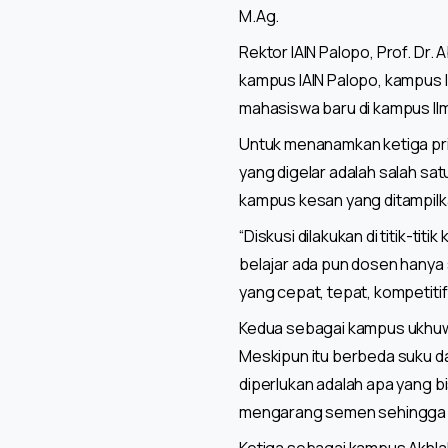
M.Ag.
Rektor IAIN Palopo, Prof. Dr
kampus IAIN Palopo, kampus 
mahasiswa baru di kampus Il
Untuk menanamkan ketiga pri
yang digelar adalah salah sa
kampus kesan yang ditampilka
“Diskusi dilakukan di titik-t
belajar ada pun dosen hanya s
yang cepat, tepat, kompetitif
Kedua sebagai kampus ukhuwa
Meskipun itu berbeda suku d
diperlukan adalah apa yang bi
mengarang semen sehingga me