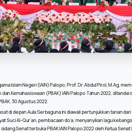
Agama Islam Negeri (IAIN) Palopo, Prof. Dr. Abdul Pirol, M.Ag, m
 dan Kemahasiswaan (PBAK) IAIN Palopo Tahun 2022, ditandai
BAK, 30 Agustus 2022.
 di depan Aula Serbaguna ini diawali pertunjukkan tarian dar
yat Suci Al-Qur’an, pembacaan do’a, menyanyikan lagu kebang
sidang Senat terbuka PBAK IAIN Palopo 2022 oleh Ketua Senat IA