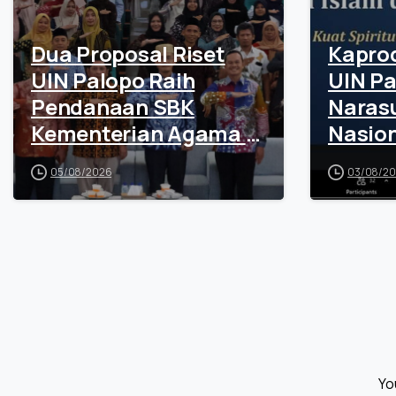
Dua Proposal Riset
Kaprod
UIN Palopo Raih
UIN Pa
Pendanaan SBK
Naras
Kementerian Agama RI
Nasion
Senilai Rp100 Juta
Tekank
05/08/2026
03/08/2
Teknol
Spirit
Yo