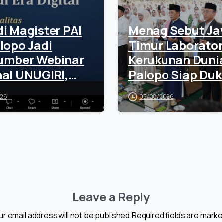
i Magister PAI
Menag Sebut J
lopo Jadi
Timur Laborato
umber Webinar
Kerukunan Dunia
al UNUGIRI,
Palopo Siap Du
an Sinergi
Penguatan Mode
026
03/08/2026
ogi dan
Beragama
ualitas
Leave a Reply
ur email address will not be published.Required fields are marke