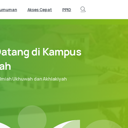
gumuman
Akses Cepat
PPID
Search
atang
di
Kampus
yah
Ilmiah Ukhuwah dan Akhlakiyah