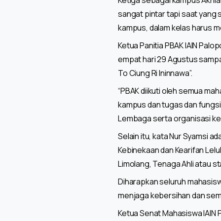
Ketiga sebagai kampus Akhla
sangat pintar tapi saat yang
kampus, dalam kelas harus m
Ketua Panitia PBAK IAIN Palo
empat hari 29 Agustus samp
To Ciung Ri Ininnawa”.
“PBAK diikuti oleh semua ma
kampus dan tugas dan fungsi 
Lembaga serta organisasi k
Selain itu, kata Nur Syamsi a
Kebinekaan dan Kearifan Leluh
Limolang, Tenaga Ahli atau s
Diharapkan seluruh mahasiswa 
menjaga kebersihan dan semu
Ketua Senat Mahasiswa IAIN