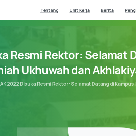
Tentang
Unit Kerja
Berita
Pen
ka
Resmi
Rektor:
Selamat
D
miah
Ukhuwah
dan
Akhlaki
AK 2022 Dibuka Resmi Rektor: Selamat Datang di Kampus 