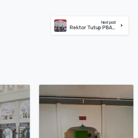
Next post
Rektor Tutup PBAK 1.218 Orang Resmi Jadi Mahasiswa IAIN Palopo