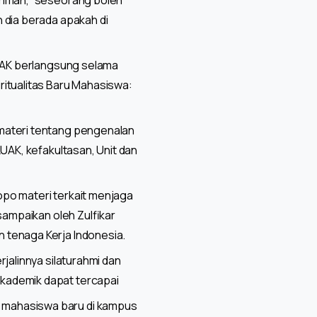
arimah, “seseorang boleh
 dia berada apakah di
PBAK berlangsung selama
tualitas Baru Mahasiswa:
 materi tentang pengenalan
UAK, kefakultasan, Unit dan
lopo materi terkait menjaga
sampaikan oleh Zulfikar
 tenaga Kerja Indonesia.
jalinnya silaturahmi dan
kademik dapat tercapai
 mahasiswa baru di kampus