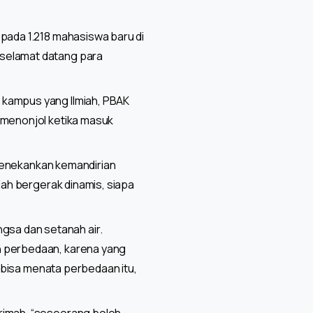
epada 1.218 mahasiswa baru di
 selamat datang para
 kampus yang Ilmiah, PBAK
 menonjol ketika masuk
T menekankan kemandirian
lah bergerak dinamis, siapa
sa dan setanah air.
n perbedaan, karena yang
a bisa menata perbedaan itu,