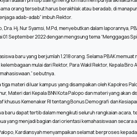
kiyah adalah prinsip saling menghormati mempunyai akhlakul K
 sama orang tersebut harus berakhlak atau beradab, di manapun
enjaga adab-adab” imbuh Rektor.
po, Dra. Hj. Nur Syamsi, M.Pd, menyebutkan dalam laporannya, 
ai 01 September 2022 dengan mengsung tema “Menggagas Spiri
hasiswa baru yang berjumlah 1.218 orang. Selama PBAK memuat
kelembagaan mulai dari Rektor, Para Wakil Rektor, Kepala Biro A
emahasiswaan.” sebutnya.
da tiga materi di luar kampus yang disampaikan oleh Kapolres Pa
ur, Materi dari Kepala BNN Kota Palopo dan materi yang akan di
taf khusus Kemenaker RI tentang Bonus Demografi dan Kesiapan
baru dapat tertib dalam mengikuti seluruh rangkaian acara, ter
a yang menjadi bagian dari orientasi kemahasiswaan secara a
 Palopo, Kardiansyah menyampaikan selamat berproses kepada