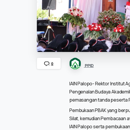
0
PPID
IAIN Palopo- Rektor Institut 
Pengenalan Budaya Akademik
pemasangan tanda peserta P
Pembukaan PBAK yang berpusat
Silat, kemudian Pembacaan a
IAIN Palopo serta pembukaan 