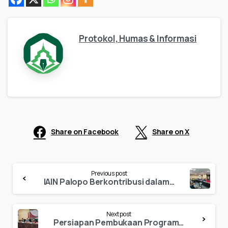
Protokol, Humas & Informasi
Share on Facebook
Share on X
Continue
Previous post
Reading
IAIN Palopo Berkontribusi dalam Rakornas Pengabdian Masyarakat PTKIN
Next post
Persiapan Pembukaan Program Doktor Pascasarjana IAIN Palopo Gelar Klinik Borang