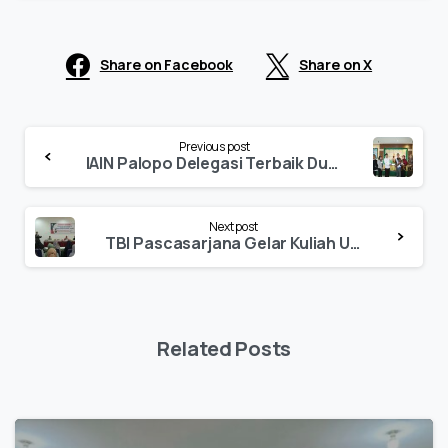
Share on Facebook
Share on X
Continue
Previous post
Reading
IAIN Palopo Delegasi Terbaik Duta Kampus Sulawesi Selatan, Rusdi Terpilih Sebagai Winner Duta Kampus Sulsel 2022
Next post
TBI Pascasarjana Gelar Kuliah Umum Hadirkan Guru Besar UNY
Related Posts