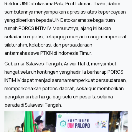
Rektor UIN Datokarama Palu, Prof Lukman Thahir, dalam
sambutannya menyampaikan apresiasi atas kepercayaan
yang diberikan kepada UIN Datokarama sebagai tuan
rumah POROS INTIM IV. Menurutnya, ajang ini bukan
sekadar kompetisi, tetapi juga menjadi ruang mempererat
silaturahim, kolaborasi, dan persaudaraan
antarmahasiswa PTKIN di Indonesia Timur.
Gubernur Sulawesi Tengah, Anwar Hafid, menyambut
hangat seluruh kontingen yang hadir. Ia berharap POROS
INTIM IV dapat menjadi sarana memperkuat persaudaraan,
memperkenalkan potensi daerah, sekaligus memberikan
pengalaman berharga bagi seluruh peserta selama
berada di Sulawesi Tengah.