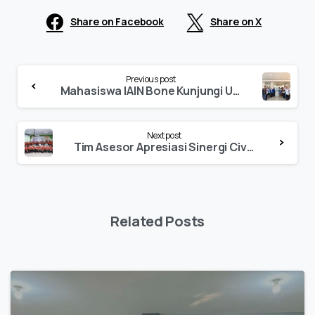
Share on Facebook
Share on X
Continue
Previous post
Reading
Mahasiswa IAIN Bone Kunjungi UPA Perpustakaan UIN Palopo, Pelajari Tata Kelola Perpustakaan Modern
Next post
Tim Asesor Apresiasi Sinergi Civitas Akademika UIN Palopo pada Penutupan Aslap Prodi MBS
Related Posts