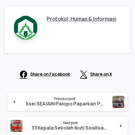
Protokol, Humas & Informasi
Share on Facebook
Share on X
Continue
Previous post
Reading
Ksei SEA IAIN Palopo Paparkan Paper di FGD FoSSEI Sulselbar & Papua di Polman
Next post
33 Kepala Sekolah Ikuti Sosilisasi Penerimaan Maba IAIN Palopo Tahun 2020