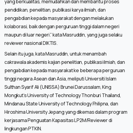
yang berkualitas, memudahkan dan membantu proses
pendidikan, penelitian, publikasi karya ilmiah, dan
pengabdian kepada masyarakat dengan melakukan
kolaborasi, baik dengan perguruan tinggi dalam negeri
maupun di luar negeri.” kata Masruddin, yang juga selaku
reviewer nasional DIKTIS.
Selain itu juga, kata Masruddin, untuk menambah
cakrawala akademis kajian penelitian, publikasi ilmiah, dan
pengabdian kepada masyarakat ke beberapa perguruan
tinggi negara Asean dan Asia, meliputi Universiti Islam
Sulthan Syarif Ali (UNISSA) Brunei Darussalam, King
Mongkut’s University of Technology Thonburi Thailand,
Mindanau State University of Technology Fhilipna, dan
Hiroshima University Jepang yang dikemas dalam program
kerjasama Penguatan Kapasitas LP2M/Reviewer di
lingkungan PTKIN.