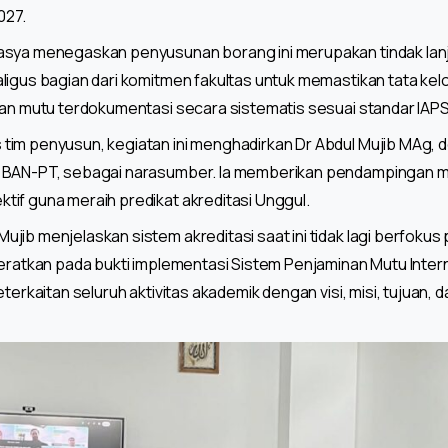
027.
asya menegaskan penyusunan borang ini merupakan tindak lanj
ligus bagian dari komitmen fakultas untuk memastikan tata kel
ian mutu terdokumentasi secara sistematis sesuai standar IAPS 
im penyusun, kegiatan ini menghadirkan Dr Abdul Mujib MAg, d
r BAN-PT, sebagai narasumber. Ia memberikan pendampingan m
if guna meraih predikat akreditasi Unggul.
jib menjelaskan sistem akreditasi saat ini tidak lagi berfok
beratkan pada bukti implementasi Sistem Penjaminan Mutu Intern
eterkaitan seluruh aktivitas akademik dengan visi, misi, tujua