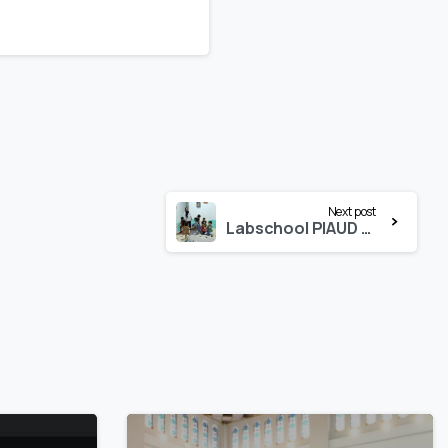
Next post
Labschool PIAUD UIN Palopo Buka Penerimaan Anak Didik Baru, Hadirkan Lingkungan Belajar yang Menyenangkan dan Bermakna