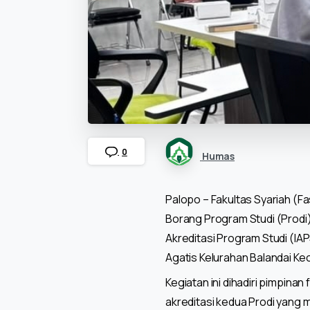
0
Humas
Palopo – Fakultas Syariah (
Borang Program Studi (Prodi
Akreditasi Program Studi (IAP
Agatis Kelurahan Balandai Ke
Kegiatan ini dihadiri pimpin
akreditasi kedua Prodi yang m