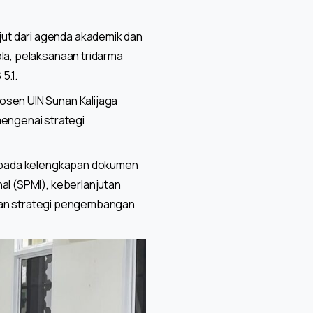
ut dari agenda akademik dan
ola, pelaksanaan tridarma
5.1.
osen UIN Sunan Kalijaga
engenai strategi
us pada kelengkapan dokumen
al (SPMI), keberlanjutan
n, dan strategi pengembangan