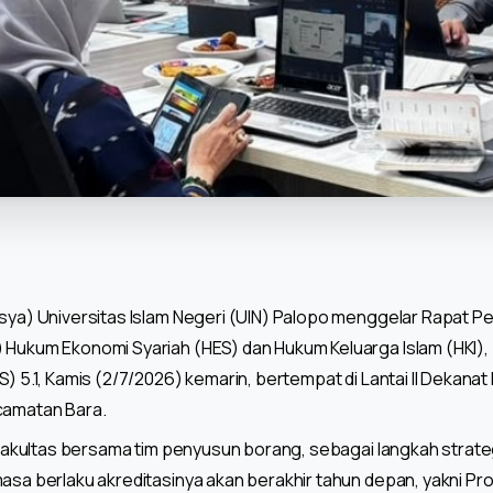
Fasya) Universitas Islam Negeri (UIN) Palopo menggelar Rapa
) Hukum Ekonomi Syariah (HES) dan Hukum Keluarga Islam (HKI)
S) 5.1, Kamis (2/7/2026) kemarin, bertempat di Lantai II Dekanat 
camatan Bara.
an fakultas bersama tim penyusun borang, sebagai langkah str
asa berlaku akreditasinya akan berakhir tahun depan, yakni Pro