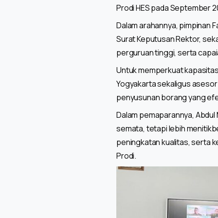
Prodi HES pada September 2
Dalam arahannya, pimpinan F
Surat Keputusan Rektor, seka
perguruan tinggi, serta capa
Untuk memperkuat kapasitas t
Yogyakarta sekaligus aseso
penyusunan borang yang efekt
Dalam pemaparannya, Abdul Mu
semata, tetapi lebih menitik
peningkatan kualitas, serta k
Prodi.