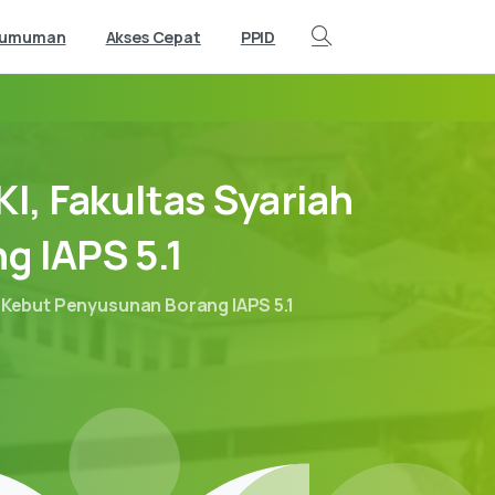
gumuman
Akses Cepat
PPID
Search
KI,
Fakultas
Syariah
ng
IAPS
5.1
o Kebut Penyusunan Borang IAPS 5.1