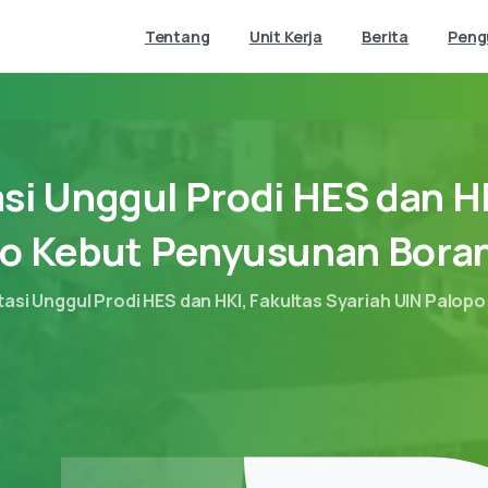
Tentang
Unit Kerja
Berita
Pen
si
Unggul
Prodi
HES
dan
H
po
Kebut
Penyusunan
Bora
asi Unggul Prodi HES dan HKI, Fakultas Syariah UIN Palop