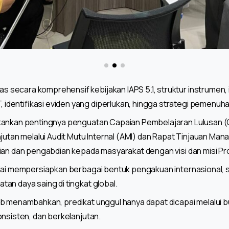
ecara komprehensif kebijakan IAPS 5.1, struktur instrumen, in
entifikasi eviden yang diperlukan, hingga strategi pemenuhan 
kankan pentingnya penguatan Capaian Pembelajaran Lulusan (
njutan melalui Audit Mutu Internal (AMI) dan Rapat Tinjauan Ma
ian dan pengabdian kepada masyarakat dengan visi dan misi Pro
lai mempersiapkan berbagai bentuk pengakuan internasional, s
an daya saing di tingkat global.
ib menambahkan, predikat unggul hanya dapat dicapai melalui 
onsisten, dan berkelanjutan.