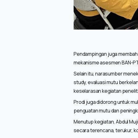
Pendampingan juga membahas s
mekanisme asesmen BAN-PT, id
Selain itu, narasumber mene
study, evaluasi mutu berkela
keselarasan kegiatan penelit
Prodi juga didorong untuk mu
penguatan mutu dan peningkat
Menutup kegiatan, Abdul Muj
secara terencana, terukur, k