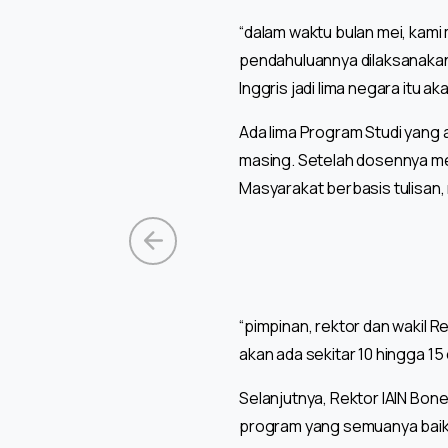
“dalam waktu bulan mei, kami 
pendahuluannya dilaksanakan d
Inggris jadi lima negara itu a
Ada lima Program Studi yang a
masing. Setelah dosennya men
Masyarakat berbasis tulisan,
“pimpinan, rektor dan wakil Re
akan ada sekitar 10 hingga 15 
Selanjutnya, Rektor IAIN Bon
program yang semuanya baik. I