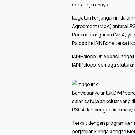
serta Jajarannya.
Kegiatan kunjungan ini dala
Agreement (MoA) antara LP2M
Penandatanganan (MoA) yang 
Palopo ke IAIN Bone terkait 
IAIN Palopo Dr. Abbas Langa
IAIN Palopo, semoga silaturah
Bahwasanya untuk DWP sendiri
salah satu jalan keluar yang
PSGA dan pengabdian masya
Terkait dengan program kerja
perjanjian kinerja dengan Ment