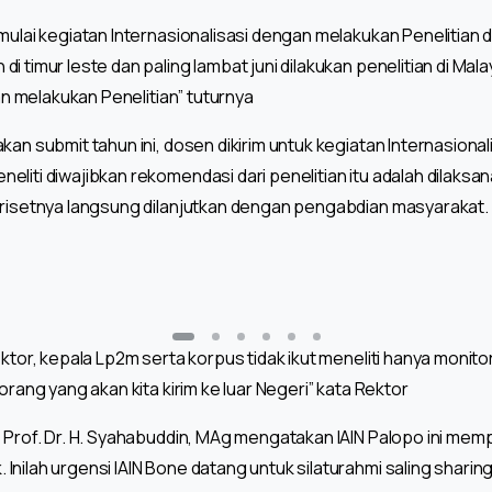
mulai kegiatan Internasionalisasi dengan melakukan Penelitian di
i timur leste dan paling lambat juni dilakukan penelitian di Mala
kan melakukan Penelitian” tuturnya
kan submit tahun ini, dosen dikirim untuk kegiatan Internasional
eliti diwajibkan rekomendasi dari penelitian itu adalah dilak
 risetnya langsung dilanjutkan dengan pengabdian masyarakat.
ktor, kepala Lp2m serta korpus tidak ikut meneliti hanya monitor
orang yang akan kita kirim ke luar Negeri” kata Rektor
e Prof. Dr. H. Syahabuddin, MAg mengatakan IAIN Palopo ini me
nilah urgensi IAIN Bone datang untuk silaturahmi saling sharing