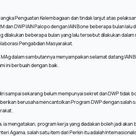
m rangka Penguatan Kelembagaan dan tindak lanjut atas pelak
 dan DWP IAIN Palopo dengan IAIN Bone beberapa bulan lalu di
dilakukan beberapa bulan yang lalu tersebut dilakukan dalam
kolaborasi Pengabdian Masyarakat.
ji, MAg dalam sambutannya menyampaikan selamat datang IAIN 
mi ini berbuah dengan baik.
 sampai sekarang belum mempunyai sekret dan DWP tidak boleh 
 diberikan berusaha mencantolkan Program DWP dengan salah sat
rakat.
, ia mengatakan, program kerja yang diadakan boleh jadi akan 
eri Agama, salah satu item dari Perkin itu adalah Internasionali