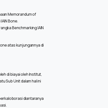
sanaan Memorandum of
 IAIN Bone.
 rangka Benchmarking IAIN
Bone atas kunjungannya di
di biayai oleh Institut,
u Sub Unit dalam hal ini
berkaloborasi diantaranya
sasi.