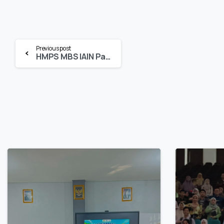
Continue
Previous post
HMPS MBS IAIN Palopo salurkan Bantuan pada Korban Banjir Luwu
Reading