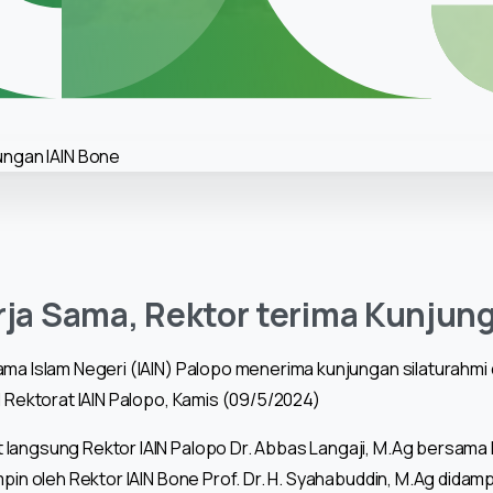
rja Sama, Rektor terima Kunjun
ama Islam Negeri (IAIN) Palopo menerima kunjungan silaturahmi d
I Rektorat IAIN Palopo, Kamis (09/5/2024)
langsung Rektor IAIN Palopo Dr. Abbas Langaji, M.Ag bersama 
mpin oleh Rektor IAIN Bone Prof. Dr. H. Syahabuddin, M.Ag didam