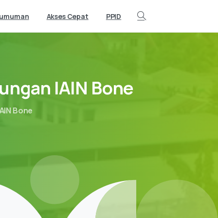
gumuman
Akses Cepat
PPID
Search
jungan
IAIN
Bone
IAIN Bone