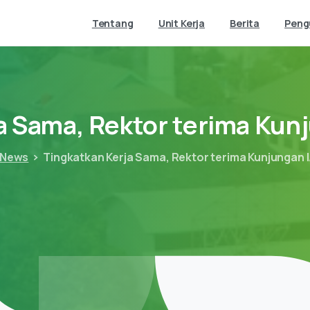
Tentang
Unit Kerja
Berita
Pen
a
Sama,
Rektor
terima
Kun
News
Tingkatkan Kerja Sama, Rektor terima Kunjungan 