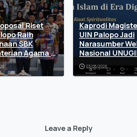
oposal Riset
Kaprodi Magiste
lopo Raih
UIN Palopo Jadi
naan SBK
Narasumber We
terian Agama RI
Nasional UNUGI
i Rp100 Juta
Tekankan Sinerg
026
03/08/2026
Teknologi dan
Spiritualitas
Leave a Reply