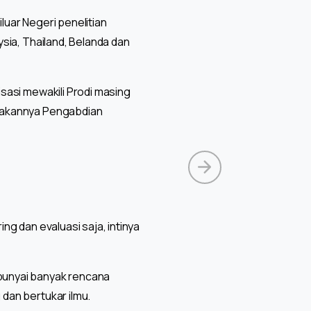
luar Negeri penelitian
ysia, Thailand, Belanda dan
isasi mewakili Prodi masing
sanakannya Pengabdian
ing dan evaluasi saja, intinya
mpunyai banyak rencana
 dan bertukar ilmu.