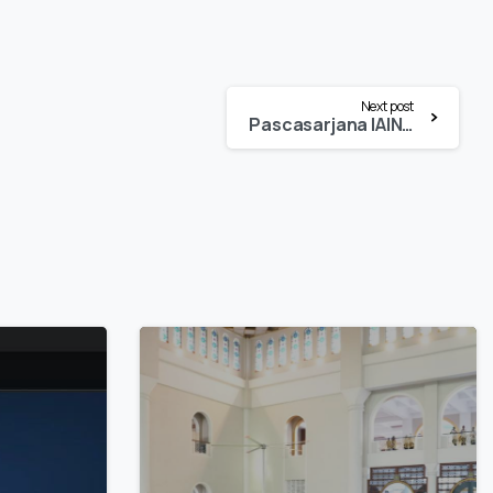
Next post
Pascasarjana IAIN Palopo Gelar Kuliah Umum Ramah Tamah Wisuda Periode I Tahun 2024