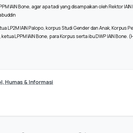
LPPM IAIN Bone, agar apa tadi yang disampaikan oleh Rektor IAIN
habuddin
etua LP2M IAIN Palopo, korpus Studi Gender dan Anak, Korpus Pe
 ketua LPPM IAIN Bone, para Korpus serta ibu DWP IAIN Bone. 
l, Humas & Informasi