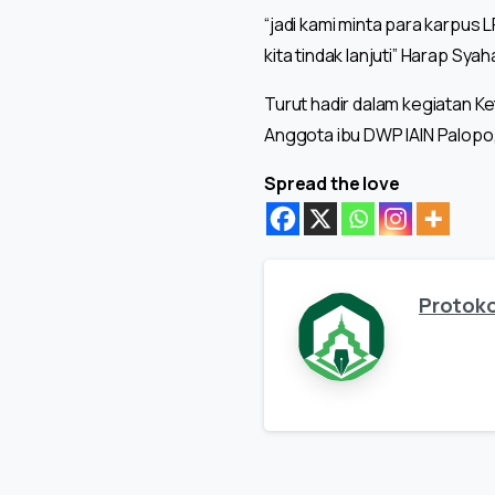
“jadi kami minta para karpus 
kita tindak lanjuti” Harap Sya
Turut hadir dalam kegiatan K
Anggota ibu DWP IAIN Palopo,
Spread the love
Protoko