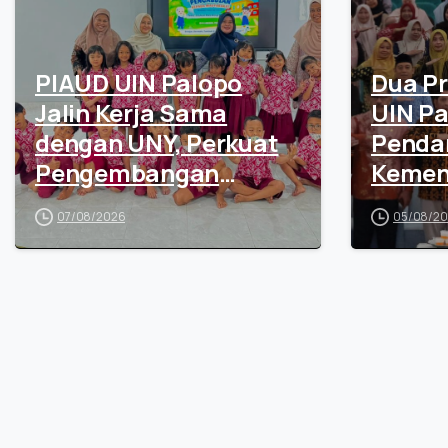
PIAUD UIN Palopo
Dua Pr
Jalin Kerja Sama
UIN Pa
dengan UNY, Perkuat
Penda
Pengembangan
Kemen
Laboratorium PAUD
Senila
07/08/2026
05/08/2
dan Pengabdian
Masyarakat