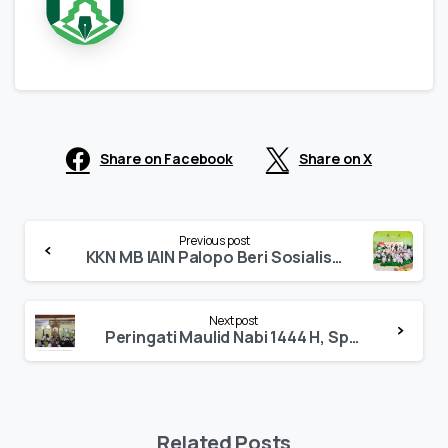
Share on Facebook
Share on X
Continue
Previous post
Reading
KKN MB IAIN Palopo Beri Sosialisasi ke Madrasah Ibtidaiyah “Say No To Bullying”
Next post
Peringati Maulid Nabi 1444 H, Spirit Tingkatkan Kualitas Kerja dan Silaturahmi
Related Posts