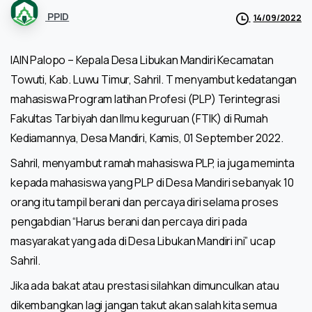
PPID
14/09/2022
IAIN Palopo – Kepala Desa Libukan Mandiri Kecamatan
Towuti, Kab. Luwu Timur, Sahril. T menyambut kedatangan
mahasiswa Program latihan Profesi (PLP) Terintegrasi
Fakultas Tarbiyah dan Ilmu keguruan (FTIK) di Rumah
Kediamannya, Desa Mandiri, Kamis, 01 September 2022.
Sahril, menyambut ramah mahasiswa PLP, ia juga meminta
kepada mahasiswa yang PLP di Desa Mandiri sebanyak 10
orang itu tampil berani dan percaya diri selama proses
pengabdian “Harus berani dan percaya diri pada
masyarakat yang ada di Desa Libukan Mandiri ini” ucap
Sahril.
Jika ada bakat atau prestasi silahkan dimunculkan atau
dikembangkan lagi jangan takut akan salah kita semua