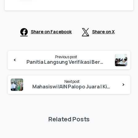
Share on Facebook
Share on X
Continue
Previous post
Reading
Panitia Langsung Verifikasi Berkas KIP Kuliah 2022
Next post
Mahasiswi IAIN Palopo Juara I Kisah Inspiratif di TIMDIKSI Nasional 2022
Related Posts