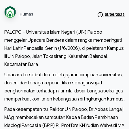
Humas
01/06/2026
PALOPO – Universitas Islam Negeri (UIN) Palopo
menggelar Upacara Bendera dalam rangka memperingati
Hari Lahir Pancasila, Senin (1/6/2026), di pelataran Kampus
III UIN Palopo, Jalan Tokasirang, Kelurahan Balandai,
Kecamatan Bara.
Upacara tersebut diikuti oleh jajaran pimpinan universitas,
dosen, dan tenaga kependidikan sebagai wujud
penghormatan terhadap nilai-nilai dasar bangsa sekaligus
memperkuat komitmen kebangsaan di lingkungan kampus.
Pada kesempatan itu, Rektor UIN Palopo, Dr Abbas Langaji
MAg, membacakan sambutan Kepala Badan Pembinaan
Ideologi Pancasila (BPIP) RI, Prof Drs KH Yudian Wahyudi MA