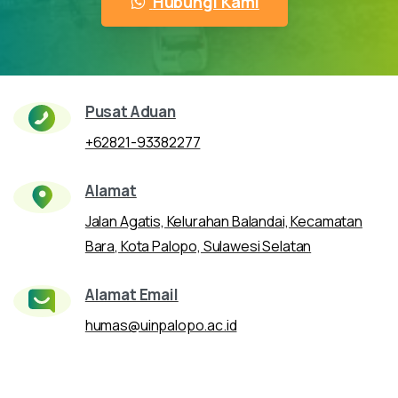
Hubungi Kami
Pusat Aduan
+62821-93382277
Alamat
Jalan Agatis, Kelurahan Balandai, Kecamatan
Bara, Kota Palopo, Sulawesi Selatan
Alamat Email
humas@uinpalopo.ac.id