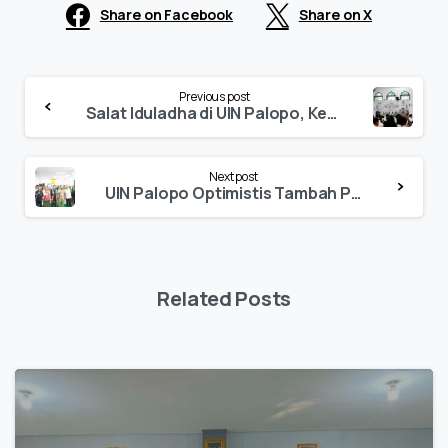
Share on Facebook
Share on X
Continue
Previous post
Reading
Salat Iduladha di UIN Palopo, Kepala Biro AKU Ajak Teguhkan Kepatuhan Melalui Ibadah Kurban
Next post
UIN Palopo Optimistis Tambah Prodi Unggul Melalui Akreditasi HTN Fakultas Syariah
Related Posts