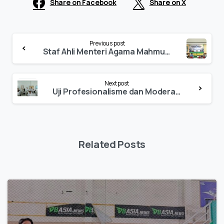
Share on Facebook
Share on X
Continue
Previous post
Reading
Staf Ahli Menteri Agama Mahmud Syaltouth Beri Kuliah Umum di IAIN Palopo
Next post
Uji Profesionalisme dan Moderasi Beragama, ASN IAIN Palopo Antusias Ikuti CAT-IPMB.
Related Posts