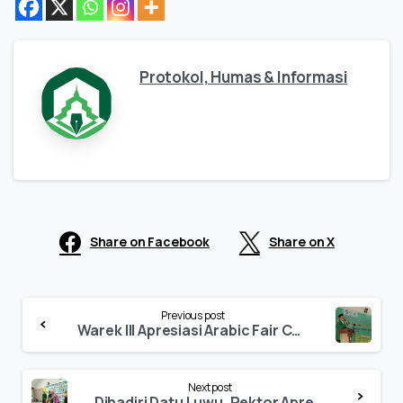
Protokol, Humas & Informasi
Share on Facebook
Share on X
Continue
Previous post
Reading
Warek III Apresiasi Arabic Fair Competition yang Digelar IKA PBA STAIN-IAIN Palopo yang Diikuti 409 Siswa
Next post
Dihadiri Datu Luwu, Rektor Apresiasi Malam Puncak TBI Expo Pascasarjana IAIN Palopo