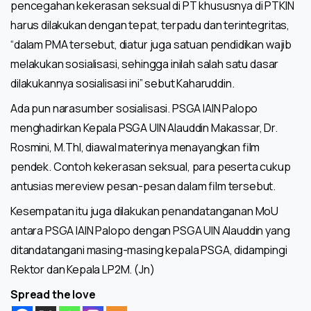
pencegahan kekerasan seksual di PT khususnya di PTKIN
harus dilakukan dengan tepat, terpadu dan terintegritas,
“dalam PMA tersebut, diatur juga satuan pendidikan wajib
melakukan sosialisasi, sehingga inilah salah satu dasar
dilakukannya sosialisasi ini” sebut Kaharuddin.
Ada pun narasumber sosialisasi. PSGA IAIN Palopo
menghadirkan Kepala PSGA UIN Alauddin Makassar, Dr.
Rosmini, M.ThI, diawal materinya menayangkan film
pendek. Contoh kekerasan seksual, para peserta cukup
antusias mereview pesan-pesan dalam film tersebut.
Kesempatan itu juga dilakukan penandatanganan MoU
antara PSGA IAIN Palopo dengan PSGA UIN Alauddin yang
ditandatangani masing-masing kepala PSGA, didampingi
Rektor dan Kepala LP2M. (Jn)
Spread the love