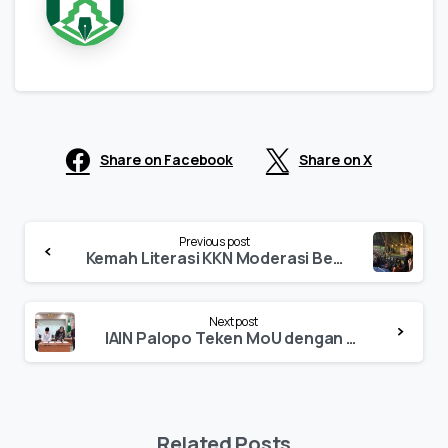
Share on Facebook
Share on X
Continue
Previous post
Reading
Kemah Literasi KKN Moderasi Beragama IAIN Palopo: Mempererat Kerja Sama Melalui Permainan Seru
Next post
IAIN Palopo Teken MoU dengan UIN Sunan Gunung Djati Bandung
Related Posts