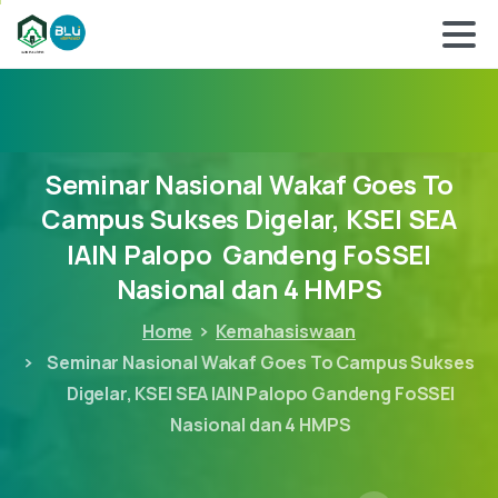
Seminar
Nasional
Wakaf
Goes
To
Campus
Sukses
Digelar,
KSEI
SEA
IAIN
Palopo
Gandeng
FoSSEI
Nasional
dan
4
HMPS
Home
Kemahasiswaan
Seminar Nasional Wakaf Goes To Campus Sukses
Digelar, KSEI SEA IAIN Palopo Gandeng FoSSEI
Nasional dan 4 HMPS