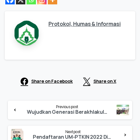
Protokol, Humas & Informasi
Share on Facebook
Share on X
Continue
Previous post
Reading
Wujudkan Generasi Berakhlakul Karimah, Safari Ramadan HMPS PBI IAIN Palopo Sukses Digelar
Next post
Pendaftaran UM-PTKIN 2022 Dibuka, Simak Syarat dan Cara Daftarnya