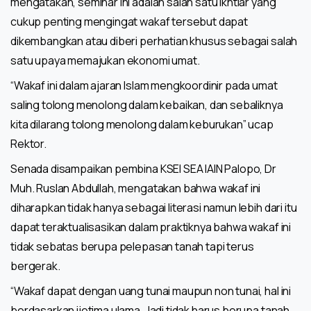
mengatakan, seminar ini adalah salah satu ikhtiar yang
cukup penting mengingat wakaf tersebut dapat
dikembangkan atau diberi perhatian khusus sebagai salah
satu upaya memajukan ekonomi umat.
“Wakaf ini dalam ajaran Islam mengkoordinir pada umat
saling tolong menolong dalam kebaikan, dan sebaliknya
kita dilarang tolong menolong dalam keburukan” ucap
Rektor.
Senada disampaikan pembina KSEI SEA IAIN Palopo, Dr
Muh. Ruslan Abdullah, mengatakan bahwa wakaf ini
diharapkan tidak hanya sebagai literasi namun lebih dari itu
dapat teraktualisasikan dalam praktiknya bahwa wakaf ini
tidak sebatas berupa pelepasan tanah tapi terus
bergerak.
“Wakaf dapat dengan uang tunai maupun non tunai, hal ini
berdasarkan ijetima ulama. Jadi tidak harus berupa tanah,