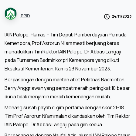
PPID
24/11/2023
IAIN Palopo, Humas – Tim Deputi Pemberdayaan Pemuda
Kemenpora, Prof Asrorun Ni’am mesti berjuang keras
menaklukkan Tim Rektor IAIN Palopo, Dr Abbas Langaji
pada Turnamen Badminkorpri Kemenpora yang diikuti
Eksekutif Kementerian, Kamis 23 November 2023.
Berpasangan dengan mantan atlet Pelatnas Badminton,
Berry Anggriawan yang sempat meraih peringkat 10 besar
dunia tidak menjamin meraih kemenangan mudah.
Menang susah payah di gim pertama dengan skor 21-18.
Tim Prof Asrorun Ni’am malah dikandaskan oleh Tim Rektor
IAIN Palopo, Dr Abbas Langaji pada gim kedua.
Berpasangan dengan Naufal Azis, alumni IAIN Palopo tahun