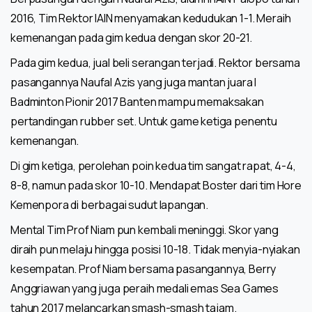
2016, Tim Rektor IAIN menyamakan kedudukan 1-1. Meraih
kemenangan pada gim kedua dengan skor 20-21.
Pada gim kedua, jual beli serangan terjadi. Rektor bersama
pasangannya Naufal Azis yang juga mantan juara I
Badminton Pionir 2017 Banten mampu memaksakan
pertandingan rubber set. Untuk game ketiga penentu
kemenangan.
Di gim ketiga, perolehan poin kedua tim sangat rapat, 4-4,
8-8, namun pada skor 10-10. Mendapat Boster dari tim Hore
Kemenpora di berbagai sudut lapangan.
Mental Tim Prof Niam pun kembali meninggi. Skor yang
diraih pun melaju hingga posisi 10-18. Tidak menyia-nyiakan
kesempatan. Prof Niam bersama pasangannya, Berry
Anggriawan yang juga peraih medali emas Sea Games
tahun 2017 melancarkan smash-smash tajam.