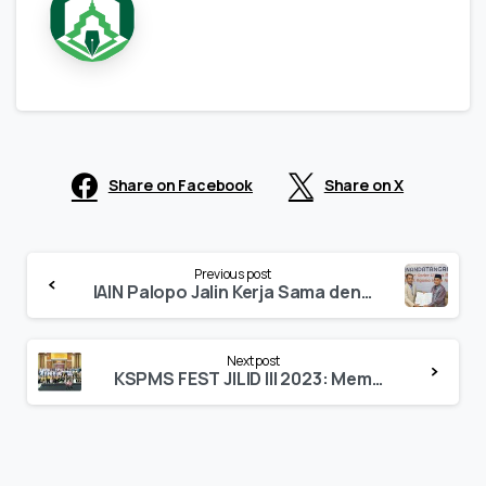
Share on Facebook
Share on X
Continue
Previous post
Reading
IAIN Palopo Jalin Kerja Sama dengan Pendidikan Kader Ulama Masjid Istiqlal
Next post
KSPMS FEST JILID III 2023: Membangun Kekayaan Berkelanjutan Melalui Investasi Hijau