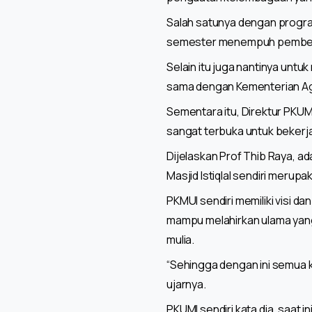
Salah satunya dengan progr
semester menempuh pembelaj
Selain itu juga nantinya un
sama dengan Kementerian Aga
Sementara itu, Direktur PKU
sangat terbuka untuk bekerj
Dijelaskan Prof Thib Raya, a
Masjid Istiqlal sendiri merup
PKMUI sendiri memiliki visi d
mampu melahirkan ulama yang
mulia.
“Sehingga dengan ini semua ki
ujarnya.
PKUMI sendiri kata dia, saat