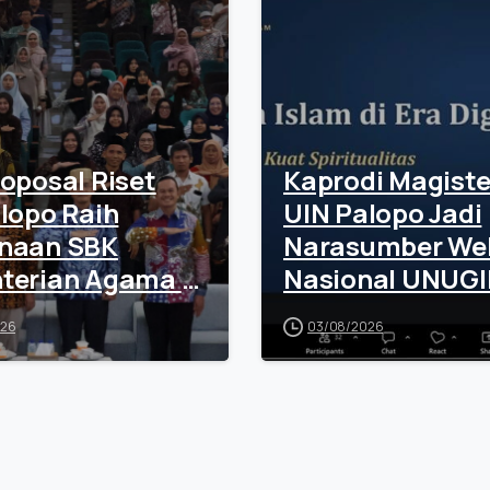
oposal Riset
Kaprodi Magiste
lopo Raih
UIN Palopo Jadi
naan SBK
Narasumber We
terian Agama RI
Nasional UNUGI
i Rp100 Juta
Tekankan Sinerg
026
03/08/2026
Teknologi dan
Spiritualitas