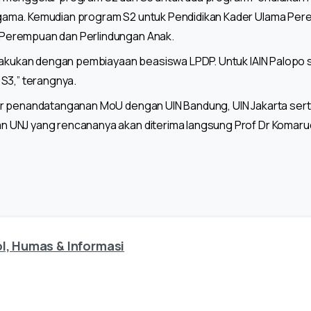
ama. Kemudian program S2 untuk Pendidikan Kader Ulama Pe
Perempuan dan Perlindungan Anak.
lakukan dengan pembiayaan beasiswa LPDP. Untuk IAIN Palopo se
S3,” terangnya.
r penandatanganan MoU dengan UIN Bandung, UIN Jakarta serta
UNJ yang rencananya akan diterima langsung Prof Dr Komarudi
l, Humas & Informasi