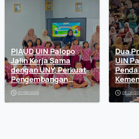
PIAUD UIN Palopo
Dua Pr
Jalin Kerja Sama
UIN Pa
dengan UNY, Perkuat
Penda
Pengembangan
Kemen
Laboratorium PAUD
Senila
07/08/2026
05/08/2
dan Pengabdian
Masyarakat