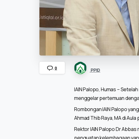
0
PPID
IAIN Palopo, Humas – Setela
menggelar pertemuan dengan 
Rombongan IAIN Palopo yang d
Ahmad Thib Raya, MA di Aula
Rektor IAIN Palopo Dr Abbas
penguatan kelembagaan yang 