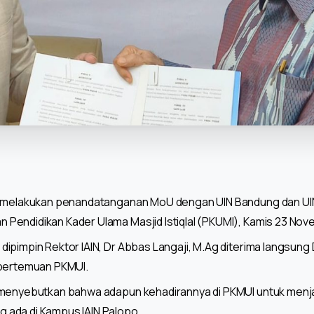
h melakukan penandatanganan MoU dengan UIN Bandung dan UIN 
Pendidikan Kader Ulama Masjid Istiqlal (PKUMI), Kamis 23 Nov
ipimpin Rektor IAIN, Dr Abbas Langaji, M.Ag diterima langsung D
 pertemuan PKMUI.
 menyebutkan bahwa adapun kehadirannya di PKMUI untuk menja
ada di Kampus IAIN Palopo.