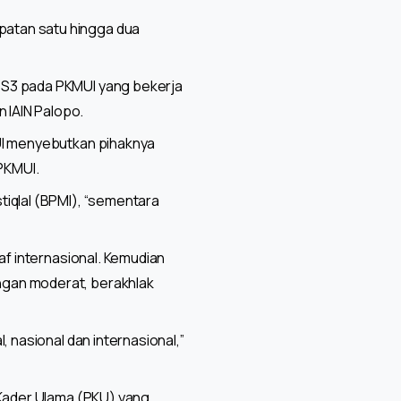
patan satu hingga dua
 S3 pada PKMUI yang bekerja
 IAIN Palopo.
MUI menyebutkan pihaknya
PKMUI.
tiqlal (BPMI), “sementara
af internasional. Kemudian
ngan moderat, berakhlak
 nasional dan internasional,”
 Kader Ulama (PKU) yang