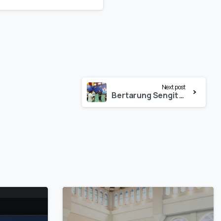
Next post
Bertarung Sengit hingga Rubber Set, Tim Rektor IAIN Palopo Akui Kemenangan Tim Deputi Kemenpora