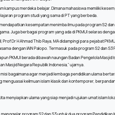
am kampus merdeka belajar. Dimana mahasiswa memiliki kesem
aran program studi yang sama di PT yang berbeda.
tuk mendapatkan kesempatan menimba ilmu pada program S2 dan
ma. Juga berbagai program yang ada di PKMUI selaras dengan
MI, Prof Dr H Ahmad Thib Raya, MA didampingi para pejabat PK
asama dengan IAIN Palopo. Termasuk pada program S2 dan S3 
dapun PKMUI berada dibawah naungan Badan Pengelola Masjid Is
akan Masjid Negara Republik Indonesia,” ujarnya.
an misi bagaimana agar menjadi lembaga pendidikan ulama bertar
 menguasai keilmuan islam klasik dan kontemporer, berpanda
ta menyiapkan ulama yang siap menjadi rujukan umat islam lokal,
 ini menggelar program S2 dan S3 untuk dua program Pendidikan