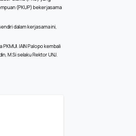
rempuan (PKUP) bekerjasama
ndiri dalam kerjasama ini,
 PKMUI. IAIN Palopo kembali
n, M.Si selaku Rektor UNJ.