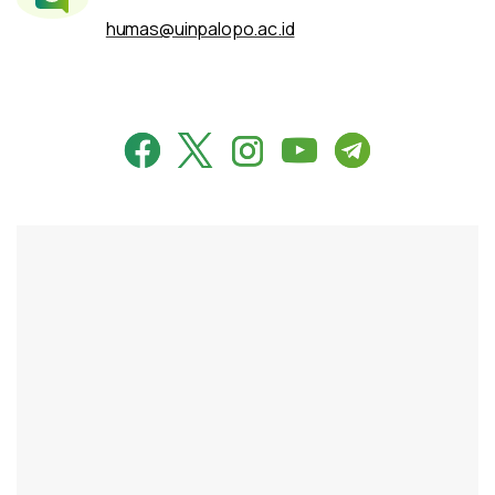
humas@uinpalopo.ac.id