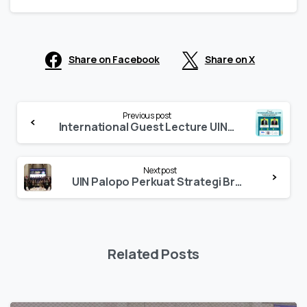
Share on Facebook
Share on X
Continue
Previous post
Reading
International Guest Lecture UIN Palopo–UNIMAS Bahas Mobilitas Mahasiswa dan Riset Bersama
Next post
UIN Palopo Perkuat Strategi Branding PMB di Forum Nasional PTKIN 2026
Related Posts