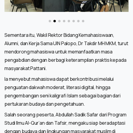
Sementara itu, Wakil Rektor Bidang Kemahasiswaan,
Alumni, dan Kerja Sama UIN Palopo, Dr Takdir MH MKM, turut
mendorong mahasiswa untuk memanfaatkan masa
pengabdian dengan berbagi keterampilan praktis kepada
masyarakat Pattani.
Ia menyebut mahasiswa dapat berkontribusi melalui
penguatan dakwah moderat, literasi digital, hingga
pengembangan seni kaligrafi Islam sebagai bagian dari
pertukaran budaya dan pengetahuan.
Salah seorang peserta, Abdullah Sadik Safar dari Program
Studi Ilmu Al-Qur’an dan Tafsir, mengaku siap beradaptasi
dengan budaya dan lingkungan masyarakat muslim di